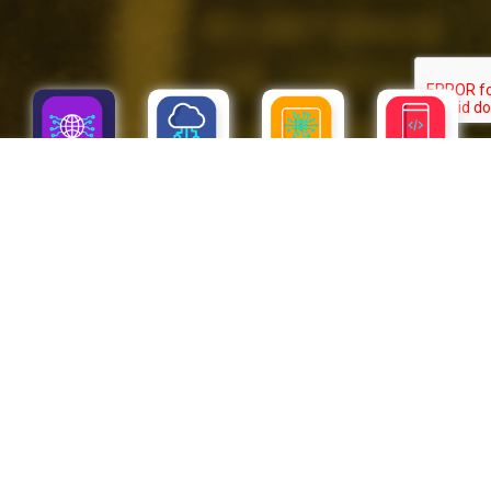
SAP
CLOUD
APPS
IOT
Servicios
Evolucione hacia la empresa inteligente en todas las