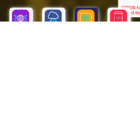
SAP
CLOUD
APPS
IOT
Servicios IOT
En nuestra mirada constante hacia el futuro creamos Linetec
Chile, una división exclusiva para llevar conectividad a las cosas.
Hacemos que productos que antes eran normales, ahora
piensen, entreguen datos y sean más inteligentes, para que tu
empresa aproveche las ventajas del Internet de las Cosas y
evolucione hacia el futuro.